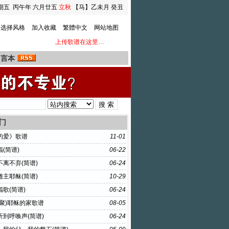
期五
丙午年 六月廿五
立秋
【马】乙未月 癸丑
日
选择风格
加入收藏
繁體中文
网站地图
上传歌谱在这里…
留言本
门
的爱》歌谱
11-01
(简谱)
06-22
不离不弃(简谱)
06-24
随主耶稣(简谱)
10-29
歌(简谱)
06-24
相聚)耶稣的家歌谱
08-05
听到呼唤声(简谱)
06-24