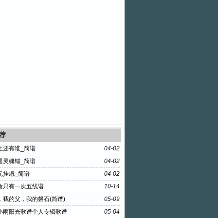
荐
上还有谁_简谱
04-02
是灵魂锚_简谱
04-02
无挂虑_简谱
04-02
命只有一次五线谱
10-14
，我的父，我的磐石(简谱)
05-09
小雨阳光歌谱个人专辑歌谱
05-04