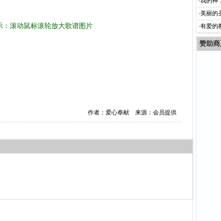
·
我的神
·
美丽的圣
示：滚动鼠标滚轮放大歌谱图片
·
有爱的
赞助商
作者：爱心奉献 来源：会员提供