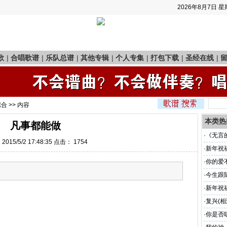
2026年8月7日
星
歌
|
合唱歌谱
|
乐队总谱
|
其他专辑
|
个人专集
|
打包下载
|
圣经在线
|
综合
>> 内容
本类热
凡事都能做
·
《无言
015/5/2 17:48:35 点击：
1754
·
新年祝福
·
你的爱
·
今生跟
·
新年祝福
·
复兴(
·
你是否