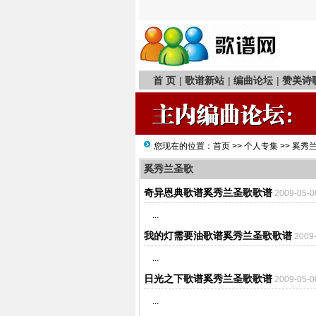
首 页
|
歌谱新站
|
编曲论坛
|
赞美诗
您现在的位置：
首页
>>
个人专集
>>
奚秀
奚秀兰圣歌
奇异恩典歌谱奚秀兰圣歌歌谱
2009-05-
...
我的灯需要油歌谱奚秀兰圣歌歌谱
2009
...
日光之下歌谱奚秀兰圣歌歌谱
2009-05-
...