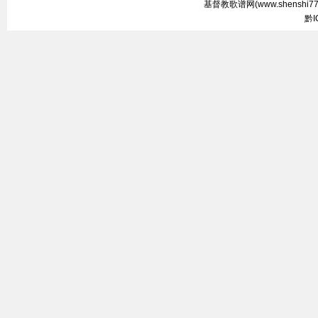
基督教歌谱网(
www.shenshi7
黔I