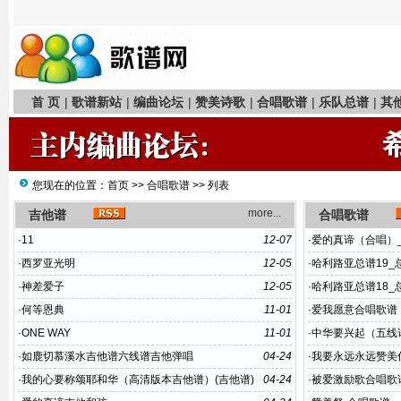
首 页
|
歌谱新站
|
编曲论坛
|
赞美诗歌
|
合唱歌谱
|
乐队总谱
|
其
您现在的位置：
首页
>>
合唱歌谱
>> 列表
more...
吉他谱
合唱歌谱
·
11
12-07
·
爱的真谛（合唱）
·
西罗亚光明
12-05
·
哈利路亚总谱19_
·
神差爱子
12-05
·
哈利路亚总谱18_
·
何等恩典
11-01
·
爱我愿意合唱歌谱
·
ONE WAY
11-01
·
中华要兴起（五线
·
如鹿切慕溪水吉他谱六线谱吉他弹唱
04-24
·
我要永远永远赞美
·
我的心要称颂耶和华（高清版本吉他谱）(吉他谱)
04-24
·
被爱激励歌合唱歌