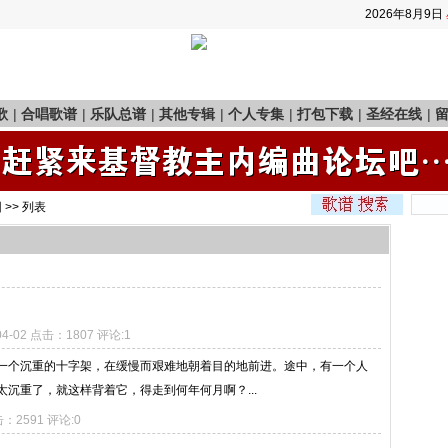
2026年8月9日
歌
|
合唱歌谱
|
乐队总谱
|
其他专辑
|
个人专集
|
打包下载
|
圣经在线
|
园
>> 列表
04-02 点击：1807 评论:1
一个沉重的十字架，在缓慢而艰难地朝着目的地前进。途中，有一个人
沉重了，就这样背着它，得走到何年何月啊？...
点击：2591 评论:0