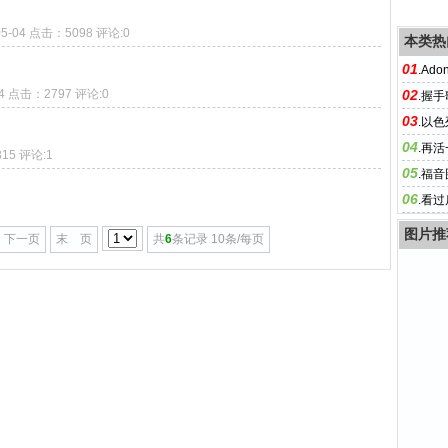
05-04 点击：5098 评论:0
本类热
01
.
Ad
04 点击：2797 评论:0
02
.
握手
03
.
以色
04
.
再活
315 评论:1
05
.
福音
06
.
看过
图片推
下一页
末 页
共
6
条记录 10条/每页