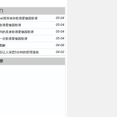
门
05-04
onai我等候你歌谱爱修园歌谱
05-04
歌谱爱修园歌谱
05-04
列的圣者歌谱爱修园歌谱
05-04
一次歌谱爱修园歌谱
04-06
图解
04-02
后让人深思5分钟的哲理漫画
荐