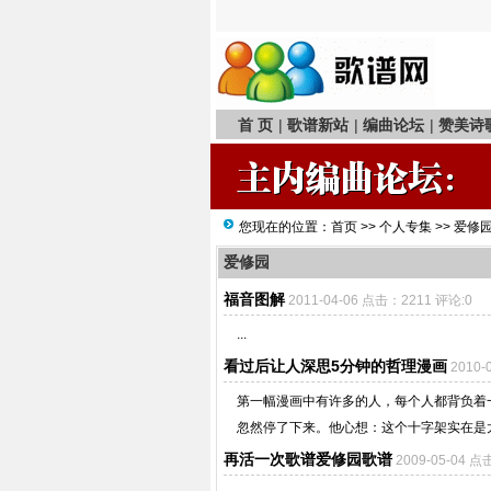
首 页
|
歌谱新站
|
编曲论坛
|
赞美诗
您现在的位置：
首页
>>
个人专集
>>
爱修
爱修园
福音图解
2011-04-06 点击：2211 评论:0
...
看过后让人深思5分钟的哲理漫画
2010-
第一幅漫画中有许多的人，每个人都背负着
忽然停了下来。他心想：这个十字架实在是太
再活一次歌谱爱修园歌谱
2009-05-04 