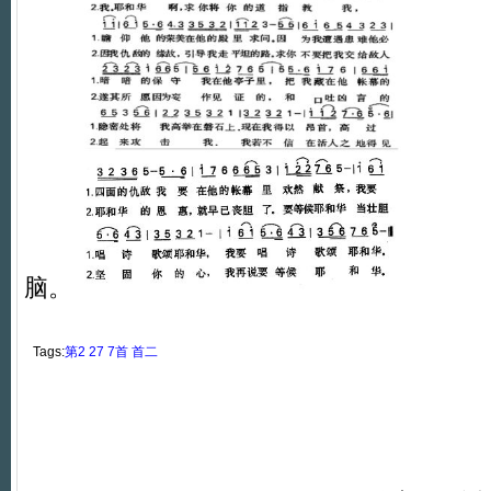
脑。
Tags:
第2
27
7首
首二