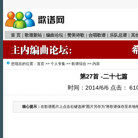
首 页
|
歌谱新站
|
编曲论坛
|
赞美诗歌
|
合唱歌谱
|
乐队总谱
|
其
您现在的位置：
首页
>>
个人专集
>>
歌谱综合
>> 内容
第27首 -二十七篇
时间：2014/6/6 点击：
61
核心提示：
在歌谱图片上点击右键选择“图片另存为”将歌谱保存至本地电脑