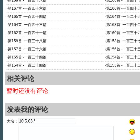
·
第169首 -一百四十八篇
·
第168首 -一百四十
·
第167首 -一百四十六篇
·
第166首 -一百四十
·
第165首 -一百四十四篇
·
第164首 -一百二十
·
第164首 -一百四十三篇
·
第163首 -一百四十
·
第162首 -一百四十一篇
·
第160首 -一百三十
·
第159首 -一百三十八篇
·
第158首 -一百三十
·
第157首 -一百三十六篇
·
第156首 -一百三十
·
第155首 -一百三十四篇
·
第154首 -一百三十
·
第154首 -一百二十四篇
·
第153首 -一百三十
相关评论
暂时还没有评论
发表我的评论
大名：