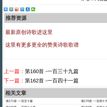
推荐资源
最新原创诗歌进这里
这里有更多更全的赞美诗歌歌谱
上一篇：
第160首 -一百三十九篇
下一篇：
第162首 -一百四十一篇
相关文章
·
第171首 -一百五十篇
·
第170首 -一百四十