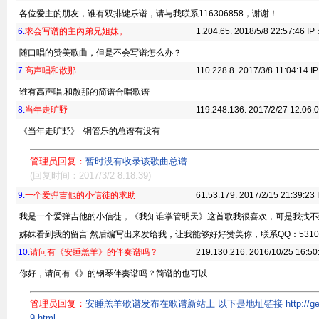
各位爱主的朋友，谁有双排键乐谱，请与我联系116306858，谢谢！
6.
求会写谱的主內弟兄姐妹。
1.204.65. 2018/5/8 22:57:46 I
随口唱的赞美歌曲，但是不会写谱怎么办？
7.
高声唱和散那
110.228.8. 2017/3/8 11:04:14 I
谁有高声唱,和散那的简谱合唱歌谱
8.
当年走旷野
119.248.136. 2017/2/27 12:06:
《当年走旷野》 铜管乐的总谱有没有
管理员回复：
暂时没有收录该歌曲总谱
(回复时间：2017/3/2 8:18:39)
9.
一个爱弹吉他的小信徒的求助
61.53.179. 2017/2/15 21:39:23
我是一个爱弹吉他的小信徒，《我知谁掌管明天》这首歌我很喜欢，可是我找不
姊妹看到我的留言 然后编写出来发给我，让我能够好好赞美你，联系QQ：53103
10.
请问有《安睡羔羊》的伴奏谱吗？
219.130.216. 2016/10/25 16:50
你好，请问有《》的钢琴伴奏谱吗？简谱的也可以
管理员回复：
安睡羔羊歌谱发布在歌谱新站上 以下是地址链接 http://gepu.she
9.html