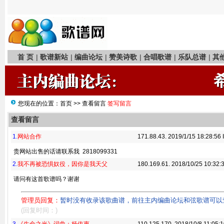
首 页
|
歌谱新站
|
编曲论坛
|
赞美诗歌
|
合唱歌谱
|
乐队总谱
|
其
您现在的位置：
首页
>>
查看留言
签写留言
查看留言
1.
网站合作
171.88.43. 2019/1/15 18:28:56
贵网站出售的话请联系我 2818099331
2.
我不再被恐惧奴役，因你是我天父
180.169.61. 2018/10/25 10:32:
请问有这首歌谱吗？谢谢
管理员回复：
暂时没有收录该歌曲谱，前往主内编曲论坛和弦歌谱可以
(回复时间：)