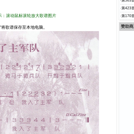
·
第563
·
第423
示：滚动鼠标滚轮放大歌谱图片
·
第170
赞助商
”将歌谱保存至本地电脑。