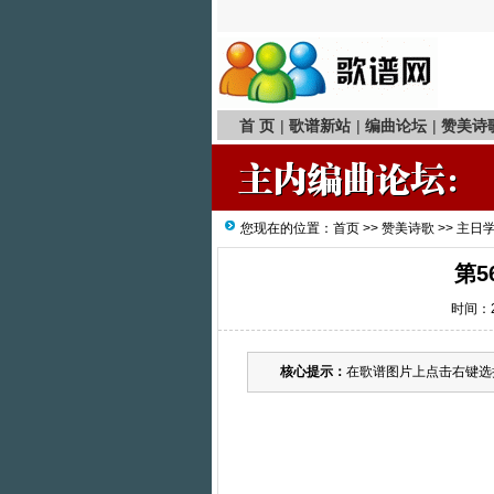
首 页
|
歌谱新站
|
编曲论坛
|
赞美诗
您现在的位置：
首页
>>
赞美诗歌
>>
主日
第5
时间：20
核心提示：
在歌谱图片上点击右键选择