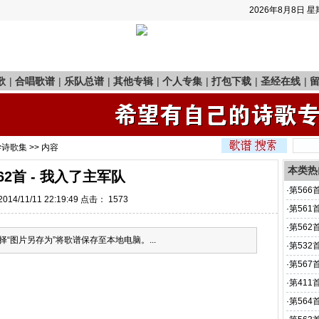
2026年8月8日
星
歌
|
合唱歌谱
|
乐队总谱
|
其他专辑
|
个人专集
|
打包下载
|
圣经在线
|
学诗歌集
>> 内容
本类热
62首 - 我入了主军队
·
第566
14/11/11 22:19:49 点击：
1573
·
第561
·
第562
“图片另存为”将歌谱保存至本地电脑。...
·
第532
·
第567首
·
第411
·
第564