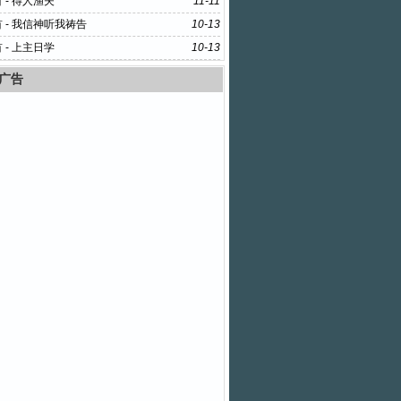
首 - 得人渔夫
11-11
首 - 我信神听我祷告
10-13
首 - 上主日学
10-13
广告