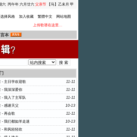
期六
丙午年 六月廿六
父亲节
【马】乙未月 甲
寅日
选择风格
加入收藏
繁體中文
网站地图
上传歌谱在这里…
留言本
门
首 - 主日学欢迎歌
11-11
首 - 我深深爱你
11-11
首 - 我入了主军队
11-11
首 - 感谢天父
10-13
 - 再会歌
11-11
首 - 我们都如羊走迷
10-13
首 - 和风轻轻吹
11-11