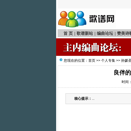
首 页
|
歌谱新站
|
编曲论坛
|
赞美诗
您现在的位置：
首页
>>
个人专集
>>
孙媛
良伴的
时间：2
核心提示：
...