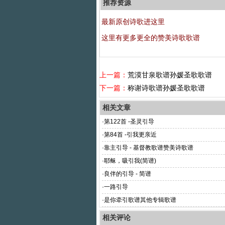
推荐资源
最新原创诗歌进这里
这里有更多更全的赞美诗歌歌谱
上一篇：
荒漠甘泉歌谱孙媛圣歌歌谱
下一篇：
称谢诗歌谱孙媛圣歌歌谱
相关文章
·
第122首 -圣灵引导
·
第84首 -引我更亲近
·
靠主引导 - 基督教歌谱赞美诗歌谱
·
耶稣，吸引我(简谱)
·
良伴的引导 - 简谱
·
一路引导
·
是你牵引歌谱其他专辑歌谱
相关评论