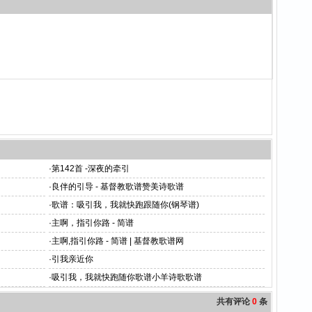
·
第142首 -深夜的牵引
·
良伴的引导 - 基督教歌谱赞美诗歌谱
·
歌谱：吸引我，我就快跑跟随你(钢琴谱)
·
主啊，指引你路 - 简谱
·
主啊,指引你路 - 简谱 | 基督教歌谱网
·
引我亲近你
·
吸引我，我就快跑随你歌谱小羊诗歌歌谱
共有评论
0
条