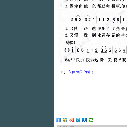
Tags:
良伴
伴的
的引
引