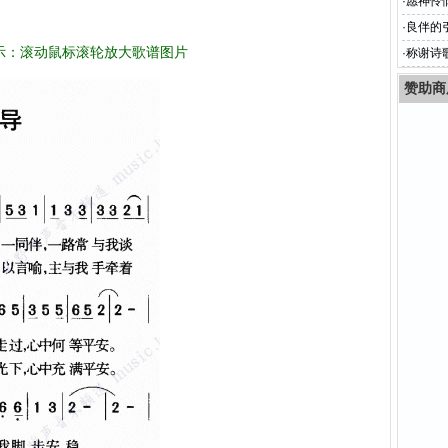
·
愿神怜
·
良伴的
示：滚动鼠标滚轮放大歌谱图片
·
称谢诗
赞助商