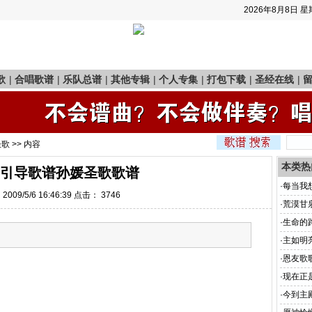
2026年8月8日
星
歌
|
合唱歌谱
|
乐队总谱
|
其他专辑
|
个人专集
|
打包下载
|
圣经在线
|
圣歌
>> 内容
本类热
引导歌谱孙媛圣歌歌谱
·
每当我
009/5/6 16:46:39 点击：
3746
·
荒漠甘
·
生命的
·
主如明
·
恩友歌
·
现在正
·
今到主