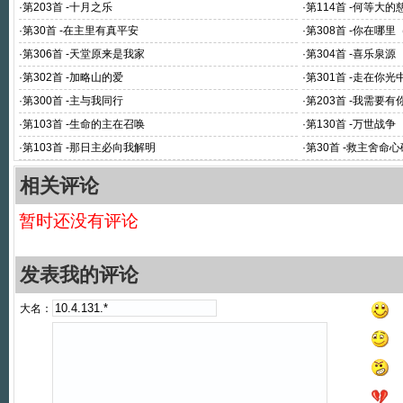
·
第203首 -十月之乐
·
第114首 -何等大的
·
第30首 -在主里有真平安
·
第308首 -你在哪里
·
第306首 -天堂原来是我家
·
第304首 -喜乐泉源
·
第302首 -加略山的爱
·
第301首 -走在你光
·
第300首 -主与我同行
·
第203首 -我需要
·
第103首 -生命的主在召唤
·
第130首 -万世战争
·
第103首 -那日主必向我解明
·
第30首 -救主舍命
相关评论
暂时还没有评论
发表我的评论
大名：