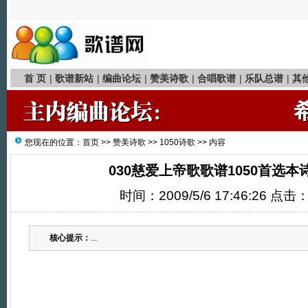
首 页
|
歌谱新站
|
编曲论坛
|
赞美诗歌
|
合唱歌谱
|
乐队总谱
|
其
您现在的位置：
首页
>>
赞美诗歌
>>
1050诗歌
>> 内容
030慈爱上帝歌歌谱1050首选本
时间：2009/5/6 17:46:26 点击
核心提示：
...