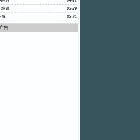
的恩典
04-12
记歌谱
03-29
不够
03-31
广告