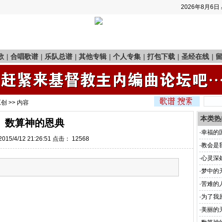
2026年8月6日
歌
|
合唱歌谱
|
乐队总谱
|
其他专辑
|
个人专集
|
打包下载
|
圣经在线
|
原创
>> 内容
本类热
数算神的恩典
·
幸福的
15/4/12 21:26:51 点击：
12568
·
教会是
·
心灵深
·
梦中的
·
苦难的
·
为了我
·
美丽的