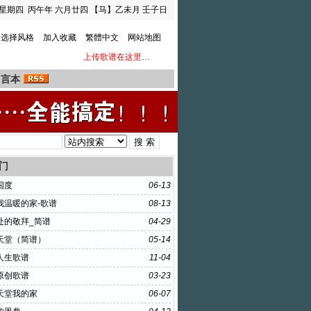
星期四
丙午年 六月廿四
【马】乙未月 壬子日
选择风格
加入收藏
繁體中文
网站地图
上传歌谱在这里…
留言本
门
国度
06-13
我温暖的家-歌谱
08-13
处的敬拜_简谱
04-29
天堂（简谱）
05-14
人生歌谱
11-04
原创歌谱
03-23
天堂我的家
06-07