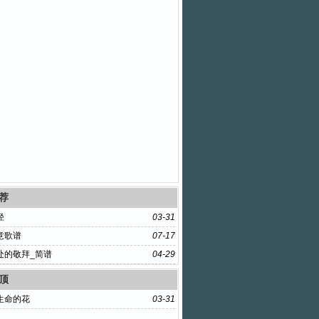
荐
径
03-31
意歌谱
07-17
处的敬拜_简谱
04-29
顶
生命的花
03-31