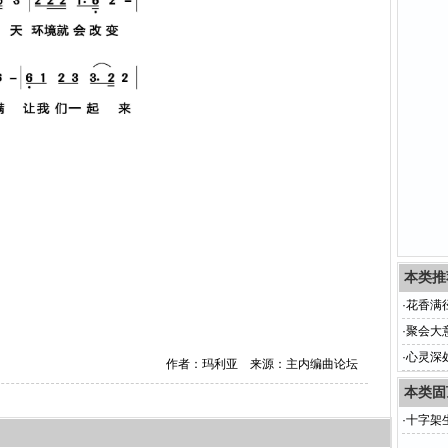
本类推
·
花香满
·
聚会大
·
心灵深
作者：玛利亚 来源：主内编曲论坛
本类固
·
十字架