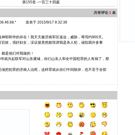
·
第155首 -一百三十四篇
共有评论
1
条
06.46.68.*
发表于 2015/9/17 8:32:38
神耶和华的存在！我天天被济南军区逼迫，威胁，辱骂约900天。
害百姓，强奸妇女，没证据竟然敢毁谤我是杀人犯，诬陷我许多事
。都是他们对我做的！
耶和华就兴起联军对山东屠城，你们山东人和全中国犯罪的人有祸了，那
必须把犯罪的济南人治死，这样罪就从你们中间除掉，也不至于全部