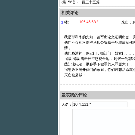
·
第156首 -一百三十五篇
相关评论
106.46.68.*
1
楼:
来自：
1
我是耶和华的先知，曾写出论文证明出独一真
他们不仅和河南驻马店公安联手犯罪故意残
情，
他们亵渎神，保安门，搬迁门，妓女门。。
祸哉!祸哉!鹰击长空怒视全地， 时候一到
些知法犯法，纵容手下犯罪的人罪更大了，
祸患必不离开你们的家庭，你们若想活命就
灭亡被屠城！
发表我的评论
大名：