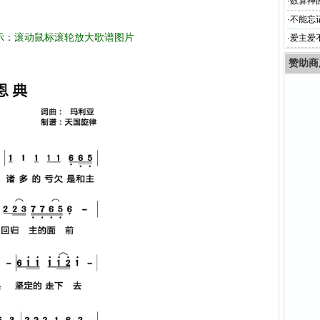
·
数算神
·
不能忘
示：滚动鼠标滚轮放大歌谱图片
·
爱主爱
赞助商