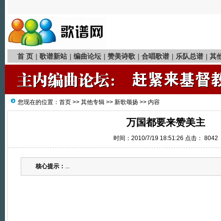
首 页
|
歌谱新站
|
编曲论坛
|
赞美诗歌
|
合唱歌谱
|
乐队总谱
|
其
您现在的位置：
首页
>>
其他专辑
>>
新歌颂扬
>> 内容
万国都要来赞美主
时间：2010/7/19 18:51:26 点击：
8042
核心提示：
...