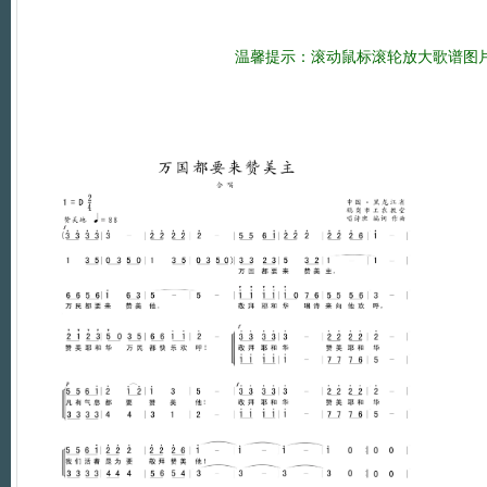
温馨提示：滚动鼠标滚轮放大歌谱图