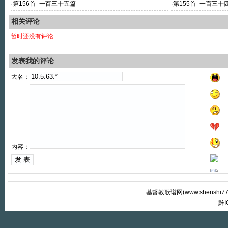
·
第156首 -一百三十五篇
·
第155首 -一百三十
相关评论
暂时还没有评论
发表我的评论
大名：
内容：
基督教歌谱网(
www.shenshi7
黔I