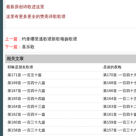
最新原创诗歌进这里
这里有更多更全的赞美诗歌歌谱
上一篇：
约拿哪里逃歌谱新歌颂扬歌谱
下一篇：
喜乐歌
相关文章
·
耶稣是朋友歌谱
·
圣诞的夜晚
·
第171首 -一百五十篇
·
第170首 -一百四十
·
第169首 -一百四十八篇
·
第168首 -一百四十
·
第167首 -一百四十六篇
·
第166首 -一百四十
·
第165首 -一百四十四篇
·
第164首 -一百二十
·
第164首 -一百四十三篇
·
第163首 -一百四十
·
第162首 -一百四十一篇
·
第161首 -一百四十
·
第160首 -一百三十九篇
·
第159首 -一百三十
·
第158首 -一百三十七篇
·
第157首 -一百三十